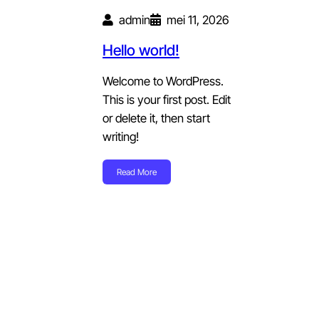
admin
mei 11, 2026
Hello world!
Welcome to WordPress.
This is your first post. Edit
or delete it, then start
writing!
Read More